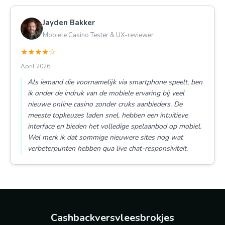
Jayden Bakker
Mobiele Casino Tester & UX-reviewer
★★★★☆
April 2026
Als iemand die voornamelijk via smartphone speelt, ben
ik onder de indruk van de mobiele ervaring bij veel
nieuwe online casino zonder cruks aanbieders. De
meeste topkeuzes laden snel, hebben een intuïtieve
interface en bieden het volledige spelaanbod op mobiel.
Wel merk ik dat sommige nieuwere sites nog wat
verbeterpunten hebben qua live chat-responsiviteit.
Cashbackversvleesbrokjes