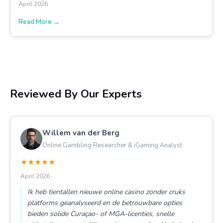
April 2026
Read More →
Reviewed By Our Experts
Willem van der Berg
Online Gambling Researcher & iGaming Analyst
★★★★★
April 2026
Ik heb tientallen nieuwe online casino zonder cruks
platforms geanalyseerd en de betrouwbare opties
bieden solide Curaçao- of MGA-licenties, snelle