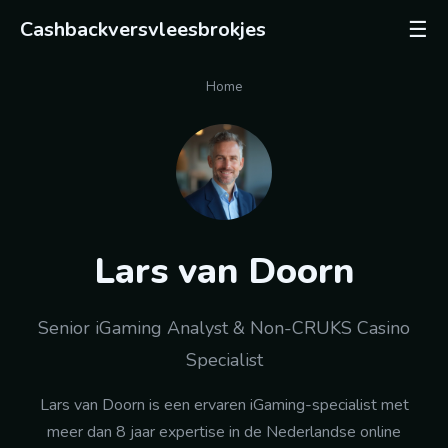
Cashbackversvleesbrokjes
☰
Home
Lars van Doorn
Senior iGaming Analyst & Non-CRUKS Casino
Specialist
Lars van Doorn is een ervaren iGaming-specialist met
meer dan 8 jaar expertise in de Nederlandse online